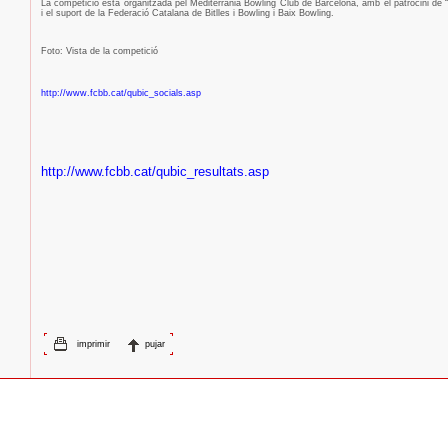
La competició està organitzada pel Mediterrània Bowling Club de Barcelona, amb el patrocini de “
i el suport de la Federació Catalana de Bitlles i Bowling i Baix Bowling.
Foto: Vista de la competició
http://www.fcbb.cat/qubic_socials.asp
http://www.fcbb.cat/qubic_resultats.asp
imprimir
pujar