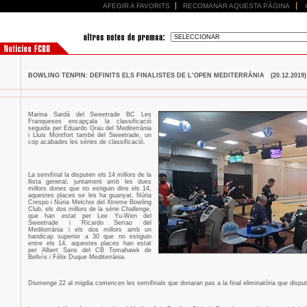
AFEGIR A FAVORITS
RECOMANAR AQUESTA PÀGINA
BOWLING TENPIN: DEFINITS ELS FINALISTES DE L’OPEN MEDITERRÀNIA (20.12.2019)
Marina Sardà del Sweetrade BC Les
Franqueses encapçala la classificació
seguida per Eduardo Grau del Mediterrània
i Lluis Montfort també del Sweetrade, un
cop acabades les sèries de classificació.
La semifinal la disputen els 14 millors de la
llista general, juntament amb les dues
millors dones que no estiguin dins els 14,
aquestes places se les ha guanyat, Núria
Crespo i Núria Melchor del Xtreme Bowling
Club, els dos millors de la sèrie Challenge,
que han estat per Lee Yu-Wen del
Sweetrade i Ricardo Serrao del
Mediterrània i els dos millors amb un
handicap superior a 30 que no estiguin
entre els 14, aquestes places han estat
per Albert Sans del CB Tomahawk de
Bellvís i Félix Duque Mediterrània.
Diumenge 22 al migdia comencen les semifinals que donaran pas a la final eliminatòria que dispute