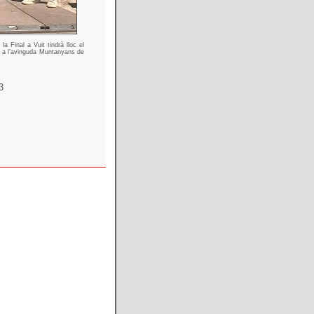
a Final a Vuit tindrà lloc el
es a l’avinguda Muntanyans de
3