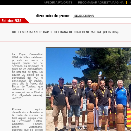
AFEGIR A FAVORITS
RECOMANAR AQUESTA PÀGINA
BITLLES CATALANES: CAP DE SETMANA DE COPA GENERALITAT (24.05.2024)
La Copa Generalitat
2024 de bitlles catalanes
ja està en marxa, i
aquest proper cap de
setmana es disputarà el
gruix de les eliminatòries
de setzens de final. En
aquest 20 edició de la
competició del KO, hi
participaran 29 equips,
entre ells la Penya del
Bistec de Tordera, que
defensarà el títol
aconseguit en la Final a
Vuit d’Igualada (Anoia),
del 2023.
Primers equips
classificats – Ja estan a
la ronda de vuitens de
final alguns equips com
La Perestroika, Llofriu,
Colobrers, Fartucs
Bitlles i Viladecans,
esperant que se celebri