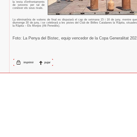
la resta d’enfrontaments
de setzens per tal de
conèixer els seus rivals.
La eliminatòria de vuitens de final es disputarà el cap de setmana 15 i 16 de juny, mentre que l
diumenge 30 de juny, i se celebrarà a les pistes del Club de Bitlles Catalanes la Ràpita, situad
la Ràpita – Els Monjos (Alt Penedès).
Foto: La Penya del Bistec, equip vencedor de la Copa Generalitat 202
imprimir
pujar