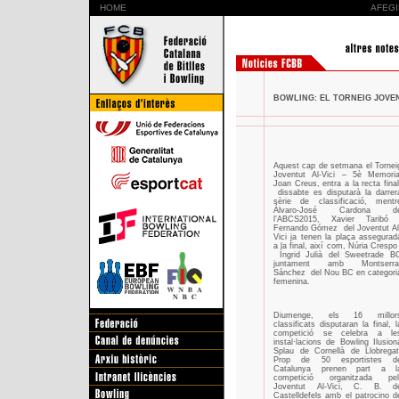
HOME
AFEGI
BOWLING: EL TORNEIG JOVEN
Aquest cap de setmana el Tornei
Joventut Al-Vici – 5è Memoria
Joan Creus, entra a la recta final
dissabte es disputarà la darrer
sèrie de classificació, mentr
Álvaro-José Cardona d
l’ABCS2015, Xavier Taribó 
Fernando Gómez
del Joventut Al
Vici ja tenen la plaça assegurad
a la final, així com, Núria Crespo 
Íngrid Julià del Sweetrade B
juntament amb Montserra
Sánchez
del Nou BC en categori
femenina.
Diumenge, els 16 millor
classificats disputaran la final, l
competició se celebra a le
instal·lacions de Bowling Ilusion
Splau de Cornellà de Llobregat
Prop de 50 esportistes d
Catalunya prenen part a l
competició organitzada pel
Joventut Al-Vici, C. B. d
Castelldefels amb el patrocino d