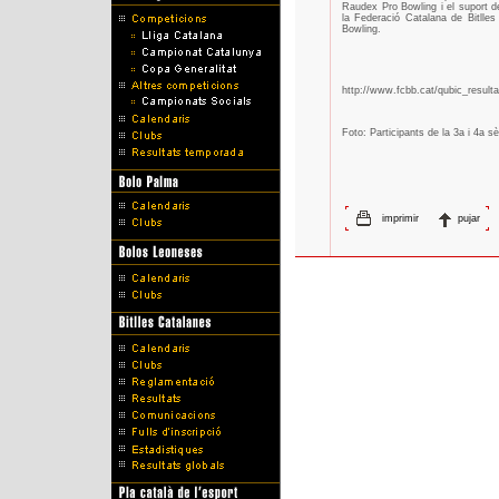
Raudex Pro Bowling i el suport d
la Federació Catalana de Bitlles 
Bowling.
http://www.fcbb.cat/qubic_result
Foto: Participants de la 3a i 4a sè
imprimir
pujar