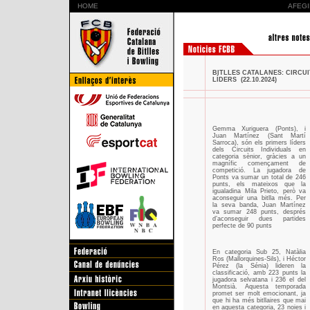
HOME
AFEGI
BITLLES CATALANES: CIRCU
LÍDERS (22.10.2024)
Gemma Xuriguera (Ponts), i
Juan Martínez (Sant Martí
Sarroca), són els primers líders
dels Circuits Individuals en
categoria sènior, gràcies a un
magnífic començament de
competició. La jugadora de
Ponts va sumar un total de 246
punts, els mateixos que la
igualadina Mila Prieto, però va
aconseguir una bitlla més. Per
la seva banda, Juan Martínez
va sumar 248 punts, després
d’aconseguir dues partides
perfecte de 90 punts
En categoria Sub 25, Natàlia
Ros (Mallorquines-Sils), i Héctor
Pérez (la Sénia) lideren la
classificació, amb 223 punts la
jugadora selvatana i 236 el del
Montsià. Aquesta temporada
promet ser molt emocionant, ja
que hi ha més bitllaires que mai
en aquesta categoria, 23 noies i