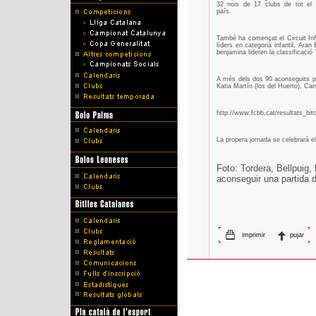
32 nois de 17 clubs de tot el
país.
També ha començat el Circuit Infa
líders en categoria infantil, Aran
benjamina lideren la classificació 
A més dels dos 90 aconseguits pe
Katia Martín (los del Huerto), Car
http://www.fcbb.cat/resultats_bit
La propera jornada se celebrarà 
Foto: Tordera, Bellpuig,
aconseguir una partida 
imprimir
pujar