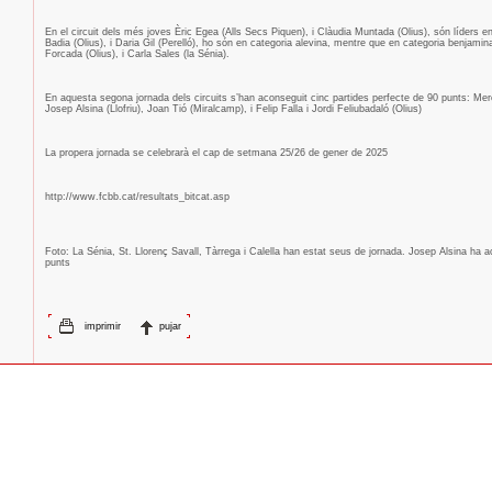
En el circuit dels més joves Èric Egea (Alls Secs Piquen), i Clàudia Muntada (Olius), són líders en 
Badia (Olius), i Daria Gil (Perelló), ho són en categoria alevina, mentre que en categoria benjamina 
Forcada (Olius), i Carla Sales (la Sénia).
En aquesta segona jornada dels circuits s’han aconseguit cinc partides perfecte de 90 punts: Mer
Josep Alsina (Llofriu), Joan Tió (Miralcamp), i Felip Falla i Jordi Feliubadaló (Olius)
La propera jornada se celebrarà el cap de setmana 25/26 de gener de 2025
http://www.fcbb.cat/resultats_bitcat.asp
Foto: La Sénia, St. Llorenç Savall, Tàrrega i Calella han estat seus de jornada. Josep Alsina ha 
punts
imprimir
pujar