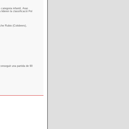
categoria infantil, Aran
lideren la classificació Pol
che Rubio (Colobrers),
aconseguit una partida de 90