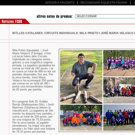
AFEGIR A FAVORITS
RECOMANAR AQUESTA PÀGINA
BITLLES CATALANES: CIRCUITS INDIVIDUALS: MILA PRIETO I JOSÉ MARIA VELASCO LÍ
Mila Prieto (Igualada), i José
Maria Velasco (Tàrrega), s’han
col·locat líders dels Circuits
Individuals en categoria sènior,
gràcies a una magnífica segona
jornada. La jugadora igualadina ha
sumat un total de 242 punts, i ja
en suma un total de 488 en les sis
partides disputades fins ara. Per
la seva banda, José Maria
Velasco ha aconseguit 250 punts,
per sumar-ne un total de 492 i
portar una extraordinària mitjana
de 82 punts per partida.
En categoria Sub 25, Eulàlia
Borràs (Mallorquines-Sils), i Jordi
Martínez (Vilafranca) lideren la
classificació. La jugadora de Sils
només ha disputat tres partides, i
suma un total de 226 punts, per
fer una mitjana de 75,33 punts.
Per la seva banda, el jugador
penedesenc ha tingut una gran
jornada i és líder amb una mitjana
de 78,33 punts per partida.