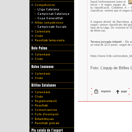
haurà l’enfrontament entre el
tercer i el segon equips de
la classificació, Colobrers A – 
classificat, mentre que el segon 
A segona divisió de Barcelona, 
segon i primer classificats del gr
fase de la Lliga. De moment la To
de Mont-ras.
Tercera jornada infantil
– Els eq
un total de 1172 punts, seguit de
https://www.fcbb.cat/resultats_bi
Foto: L’equip de Bitlles
imprimir
pujar