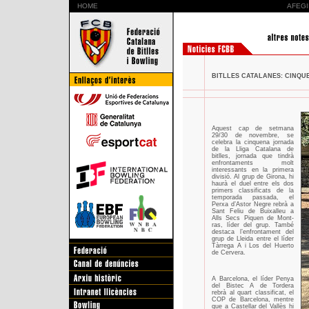
HOME
AFEGI
BITLLES CATALANES: CINQUE
Aquest cap de setmana
29/30 de novembre, se
celebra la cinquena jornada
de la Lliga Catalana de
bitlles, jornada que tindrà
enfrontaments molt
interessants en la primera
divisió. Al grup de Girona, hi
haurà el duel entre els dos
primers classificats de la
temporada passada, el
Perxa d’Astor Negre rebrà a
Sant Feliu de Buixalleu a
Alls Secs Piquen de Mont-
ras, líder del grup. També
destaca l’enfrontament del
grup de Lleida entre el líder
Tàrrega A i Los del Huerto
de Cervera.
A Barcelona, el líder Penya
del Bistec A de Tordera
rebrà al quart classificat, el
COP de Barcelona, mentre
que a Castellar del Vallès hi