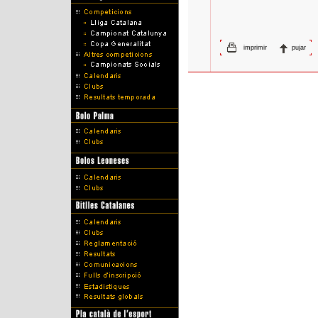
imprimir
pujar