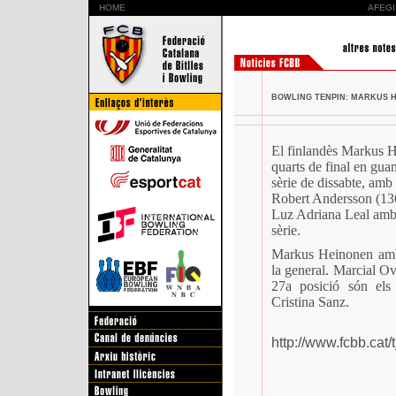
HOME
AFEGI
BOWLING TENPIN: MARKUS HE
El finlandès Markus H
quarts de final en gua
sèrie de dissabte, amb 
Robert Andersson (136
Luz Adriana Leal amb 
sèrie.
Markus Heinonen amb a
la general. Marcial Ov
27a posició són els c
Cristina Sanz.
http://www.fcbb.cat