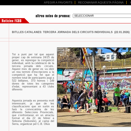
AFEGIR A FAVORITS
RECOMANAR AQUESTA PÀGINA
BITLLES CATALANES: TERCERA JORNADA DELS CIRCUITS INDIVIDUALS (22.01.2026)
Tot a punt per tal que aquest
proper cap de setmana 24/25 de
gener, es reprengui la competició
individual, amb la celebració de la
tercera jornada dels circuits.
Aquest mes de gener es va obrir
un nou termini d’inscripcions a la
competició que ha fet que el
nombre total de participants pugi a
522 bitllaires, 373 homes i 149
dones de totes les categories
d’edat, representant a 43 clubs
diferents
Aquesta jornada es presenta molt
interessant, ja que de les
classificacions que en surtin es
farà la convocatòria de les
diferents Seleccions Provincials,
que s’enfrontaran en un atractiu
format el dia 22 de febrer a
Solsona (Solsonès), al camp del
Serra, organitzat pel C.B. Olius