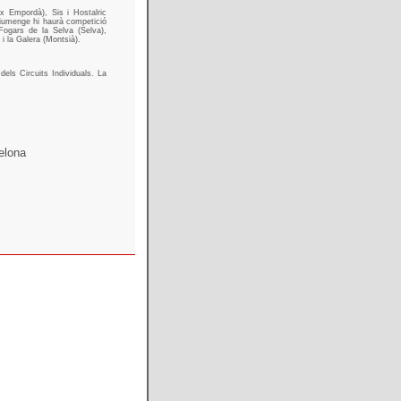
x Empordà), Sis i Hostalric
 diumenge hi haurà competició
 Fogars de la Selva (Selva),
 i la Galera (Montsià).
dels Circuits Individuals. La
elona