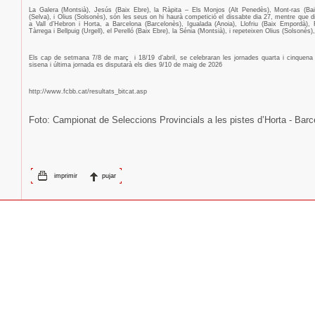
La Galera (Montsià), Jesús (Baix Ebre), la Ràpita – Els Monjos (Alt Penedès), Mont-ras (Bai
(Selva), i Olius (Solsonès), són les seus on hi haurà competició el dissabte dia 27, mentre que
a Vall d’Hebron i Horta, a Barcelona (Barcelonès), Igualada (Anoia), Llofriu (Baix Empordà),
Tàrrega i Bellpuig (Urgell), el Perelló (Baix Ebre), la Sénia (Montsià), i repeteixen Olius (Solsonès),
Els cap de setmana 7/8 de març
i 18/19 d’abril, se celebraran les jornades quarta i cinquena 
sisena i última jornada es disputarà els dies 9/10 de maig de 2026
http://www.fcbb.cat/resultats_bitcat.asp
Foto: Campionat de Seleccions Provincials a les pistes d’Horta - Barc
imprimir
pujar