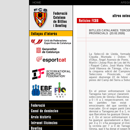
HOME
AFEGI
BITLLES CATALANES: TERCE
PROVINCIALS (23.02.2026)
La Selecció de Lleida, formad
Claudia Muntada i Dolors T
d’Olius, Àngel Asensio de Ponts, 
Martín i Josep Rius de Los del Hu
i Raquel Calvo, José Maria Vela
Jordi Vilanova de Tàrrega, s’ha 
la cinquena edició del Campion
Seleccions Provincials, cel
aquest diumenge 22 de febrer 
pistes del Camp del Serra a Sols
En el primer enfrontament Lle
Tarragona han vençut clarament 
seleccions de Girona i Barcelona 
a 0 i 6 a 1 respectivament, tot 
les partides han estat
emocionants del que sembla 
marcador. En el segon partit Llei
derrotat a Tarragona per 6 a 1, m
que Barcelona ha guanyat Girona 
a 2. En el tercer enfrontament L
ha guanyat ajustadament a Barc
per 4 a 3 i s’ha assegurat el títol,
la victòria per 7 a 0 de Tarrag
Girona, que li ha donat el segon l