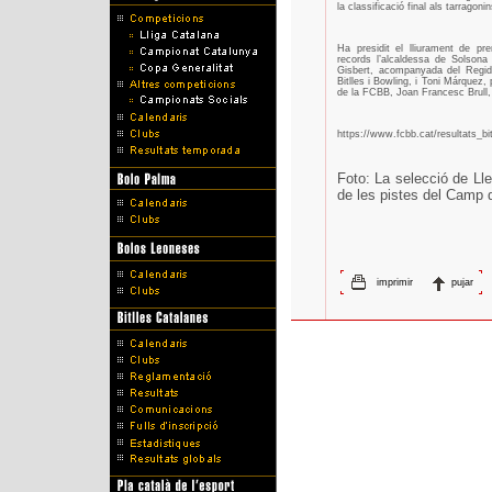
la classificació final als tarragonin
Ha presidit el lliurament de pre
records l’alcaldessa de Solsona 
Gisbert, acompanyada del Regido
Bitlles i Bowling, i Toni Márquez,
de la FCBB, Joan Francesc Brull, 
https://www.fcbb.cat/resultats_bi
Foto: La selecció de Lle
de les pistes del Camp 
imprimir
pujar